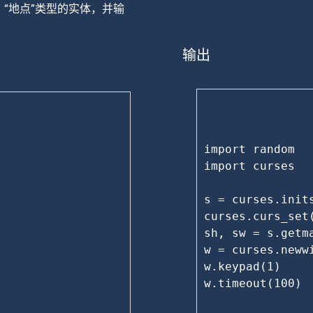
件”，“地点”类型的实体，并输
输出
import random

import curses

s = curses.inits
curses.curs_set(
sh, sw = s.getma
w = curses.newwi
w.keypad(1)

w.timeout(100)
