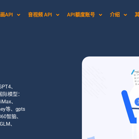
画API
音视频 API
API额度账号
介绍
PT4、
持国际模型：
niMax、
rney等、gpts
360智脑、
GLM、