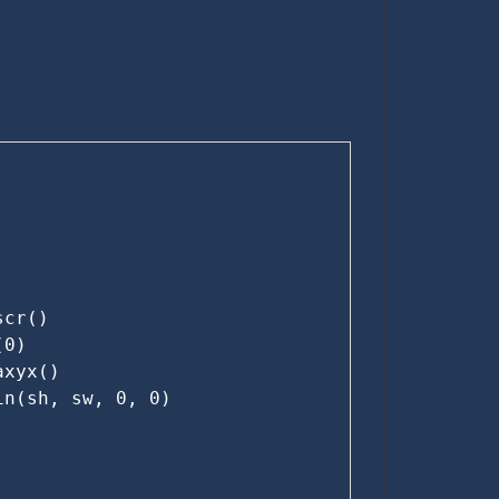
cr()

0)

xyx()

n(sh, sw, 0, 0)
