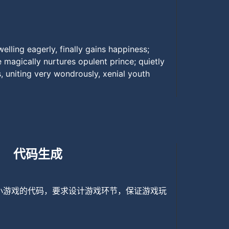
welling eagerly, finally gains happiness;
ve magically nurtures opulent prince; quietly
s, uniting very wondrously, xenial youth
代码生成
吃蛇小游戏的代码，要求设计游戏环节，保证游戏玩